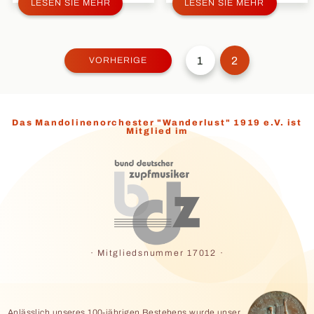
LESEN SIE MEHR
LESEN SIE MEHR
Beitragsnavigation
1
2
VORHERIGE
Das Mandolinenorchester "Wanderlust" 1919 e.V. ist
Mitglied im
· Mitgliedsnummer 17012 ·
Anlässlich unseres 100-jährigen Bestehens wurde unser