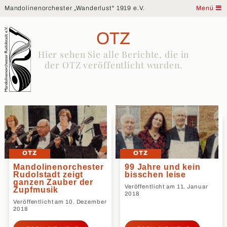
Mandolinenorchester „Wanderlust" 1919 e.V.
Menü
OTZ
Hier sehen Sie alle Berichte, die in
der OTZ veröffentlicht wurden.
OTZ
OTZ
Mandolinenorchester
99 Jahre und kein
Rudolstadt zeigt
bisschen leise
ganzen Zauber der
Veröffentlicht am 11. Januar
Zupfmusik
2018
Veröffentlicht am 10. Dezember
2018