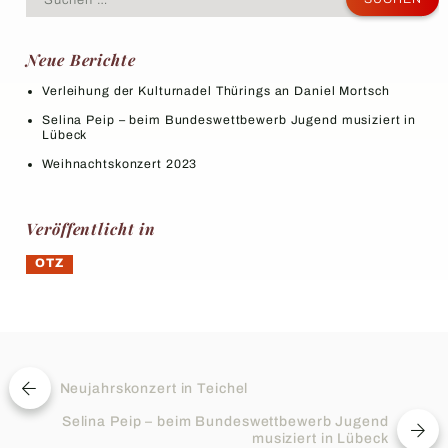
nach:
Neue Berichte
Verleihung der Kulturnadel Thürings an Daniel Mortsch
Selina Peip – beim Bundeswettbewerb Jugend musiziert in
Lübeck
Weihnachtskonzert 2023
Veröffentlicht in
OTZ
Beitragsnavigation
Neujahrskonzert in Teichel
vorheriger
Beitrag:
Selina Peip – beim Bundeswettbewerb Jugend
Nächster
musiziert in Lübeck